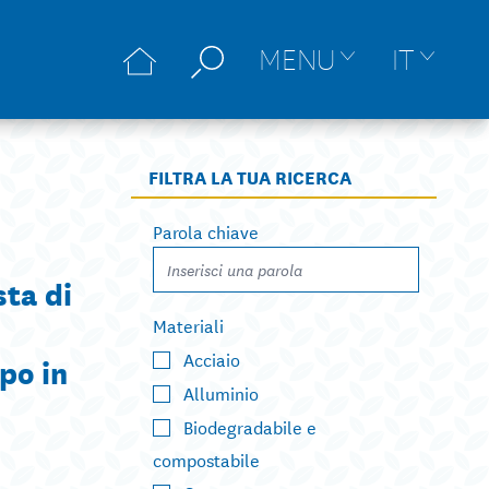
MENU
IT
FILTRA LA TUA RICERCA
Parola chiave
sta di
Materiali
Acciaio
ppo in
Alluminio
Biodegradabile e
compostabile