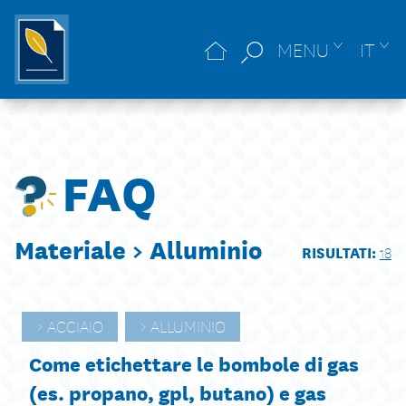
MENU
IT
FAQ
Materiale >
Alluminio
RISULTATI:
18
ACCIAIO
ALLUMINIO
Come etichettare le bombole di gas
(es. propano, gpl, butano) e gas