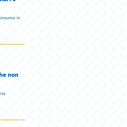
 consumo in
che non
una