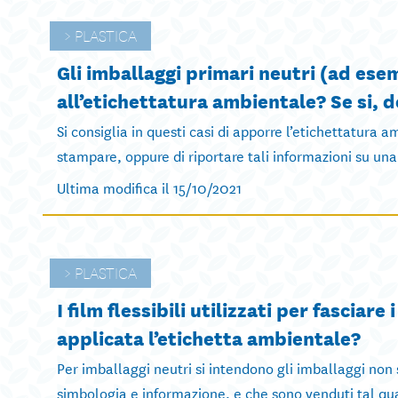
PLASTICA
Gli imballaggi primari neutri (ad es
all’etichettatura ambientale? Se si, 
Si consiglia in questi casi di apporre l’etichettatura
stampare, oppure di riportare tali informazioni su una
Ultima modifica il 15/10/2021
PLASTICA
I film flessibili utilizzati per fasciar
applicata l’etichetta ambientale?
Per imballaggi neutri si intendono gli imballaggi non
simbologia e informazione, e che sono venduti tal quali