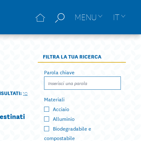
MENU
IT
FILTRA LA TUA RICERCA
Parola chiave
ISULTATI:
10
Materiali
Acciaio
estinati
Alluminio
Biodegradabile e
compostabile