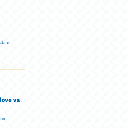
ibile
 dove va
una