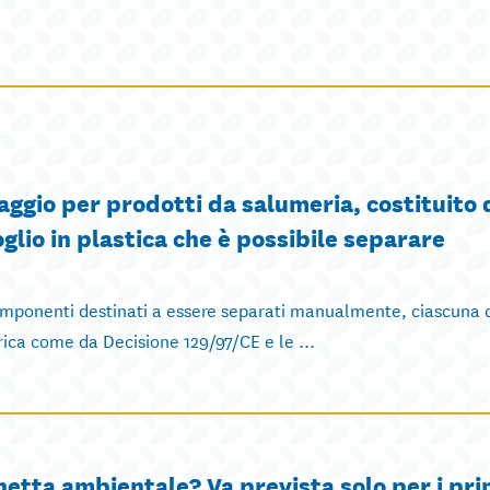
aggio per prodotti da salumeria, costituito 
oglio in plastica che è possibile separare
componenti destinati a essere separati manualmente, ciascuna 
ica come da Decisione 129/97/CE e le ...
hetta ambientale? Va prevista solo per i pri