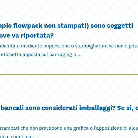
empio flowpack non stampati) sono soggetti
dove va riportata?
 ambientale mediante impressione o stampigliatura se non è poss
 etichetta apposta sul packaging o ...
e i bancali sono considerati imballaggi? Se si,
 stampati che non prevedono una grafica o l’apposizione di alc
 ai clienti dai ...