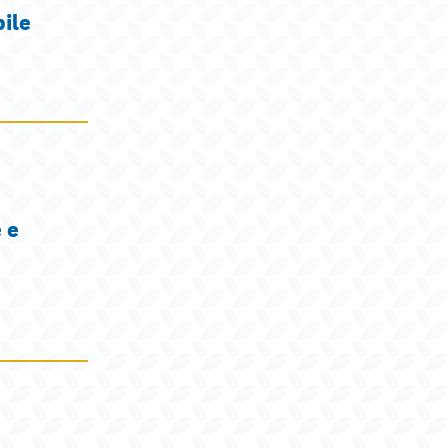
ile
 e