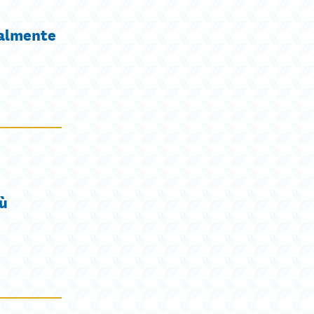
ualmente
iù