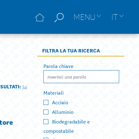
MENU
IT
FILTRA LA TUA RICERCA
Parola chiave
ISULTATI:
34
Materiali
Acciaio
Alluminio
ttore
Biodegradabile e
compostabile