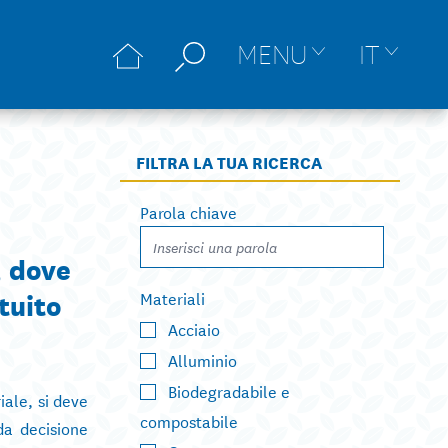
MENU
IT
FILTRA LA TUA RICERCA
Parola chiave
, dove
tuito
Materiali
Acciaio
Alluminio
Biodegradabile e
iale, si deve
compostabile
da decisione