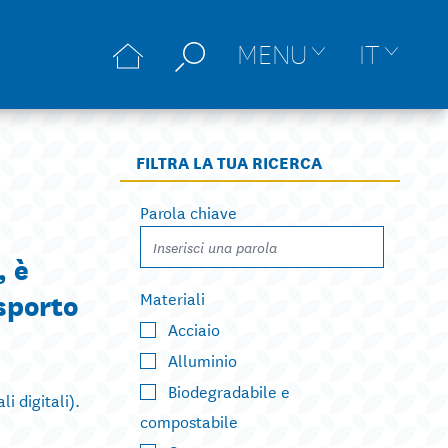
MENU
IT
FILTRA LA TUA RICERCA
Parola chiave
, è
sporto
Materiali
Acciaio
Alluminio
Biodegradabile e
i digitali).
compostabile