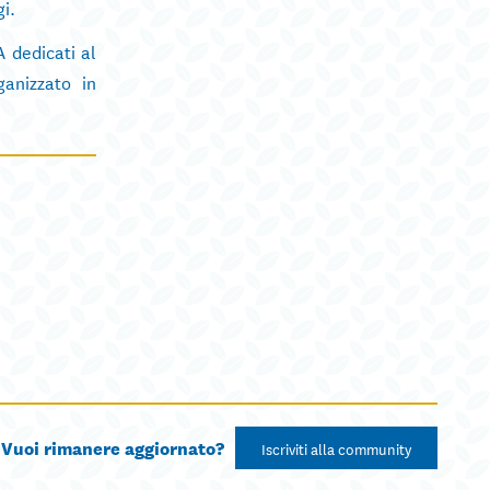
i.
A dedicati al
ganizzato in
Vuoi rimanere aggiornato?
Iscriviti alla community