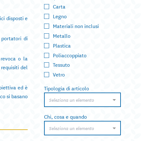
Carta
Legno
ci disposti e
Materiali non inclusi
Metallo
 portatori di
Plastica
Poliaccoppiato
 revoca o la
Tessuto
requisiti del
Vetro
biettiva ed è
Tipologia di articolo
ico si basano
Seleziona un elemento
Chi, cosa e quando
Seleziona un elemento