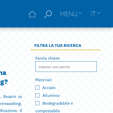
MENU
IT
FILTRA LA TUA RICERCA
Parola chiave
una
ng?
Materiali
Acciaio
Alluminio
. Basarsi su
Biodegradabile e
greenwashing.
ficazione. Il
compostabile