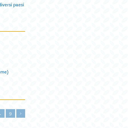
versi paesi
Home)
…
9
>