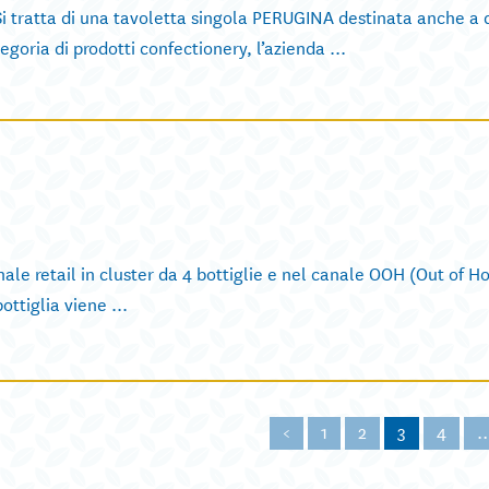
tta di una tavoletta singola PERUGINA destinata anche a di
egoria di prodotti confectionery, l’azienda ...
e retail in cluster da 4 bottiglie e nel canale OOH (Out of 
ottiglia viene ...
<
1
2
3
4