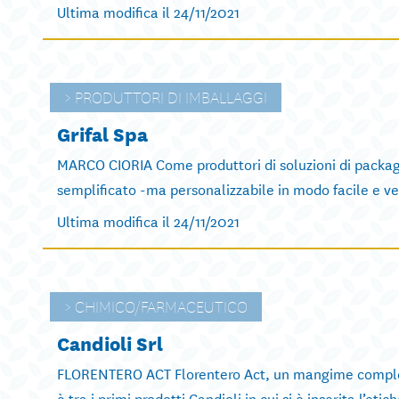
Ultima modifica il 24/11/2021
PRODUTTORI DI IMBALLAGGI
Grifal Spa
MARCO CIORIA Come produttori di soluzioni di packagin
semplificato -ma personalizzabile in modo facile e ve
Ultima modifica il 24/11/2021
CHIMICO/FARMACEUTICO
Candioli Srl
FLORENTERO ACT Florentero Act, un mangime complement
è tra i primi prodotti Candioli in cui si è inserita l’eti