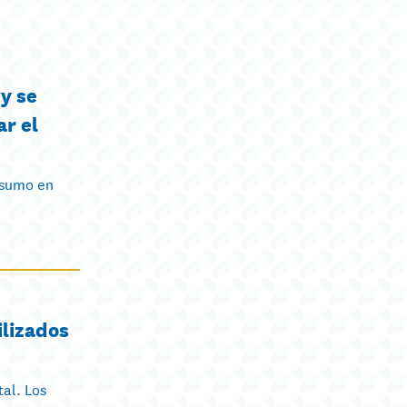
 y se
r el
nsumo en
ilizados
al. Los