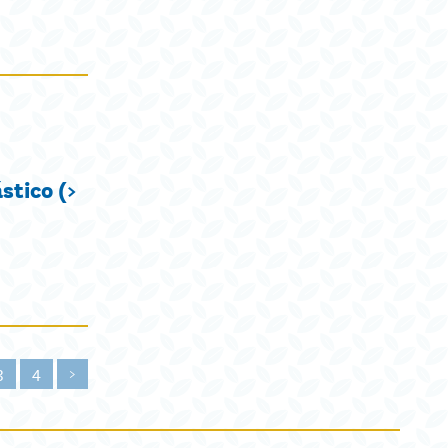
stico (>
3
4
>