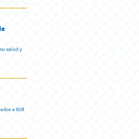
de
su salud y
nados a B2B