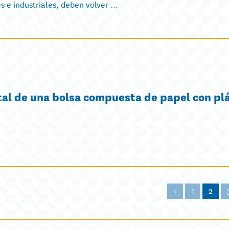
 e industriales, deben volver ...
l de una bolsa compuesta de papel con plá
<
1
2