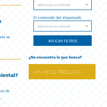
selecciona un artículo
El contenido del etiquetado
e
selecciona un artículo
eta se
APLICAR FILTROS
¿No encuentra lo que busca?
ENVÍE SU PREGUNTA
iental?
les de
..