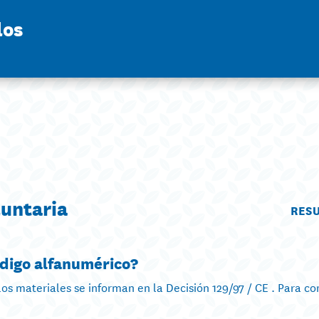
los
luntaria
RES
ódigo alfanumérico?
los materiales se informan en la Decisión 129/97 / CE . Para co