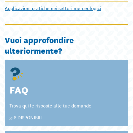
Loading PDF 25% ...
Applicazioni pratiche nei settori merceologici
Vuoi approfondire
ulteriormente?
FAQ
Trova qui le risposte alle tue domande
316 DISPONIBILI